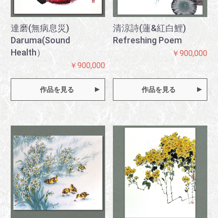
達磨(無病息災)
清涼詩(蓮&紅白鯉)
Daruma(Sound
Refreshing Poem
Health）
￥900,000
￥900,000
作品を見る
作品を見る