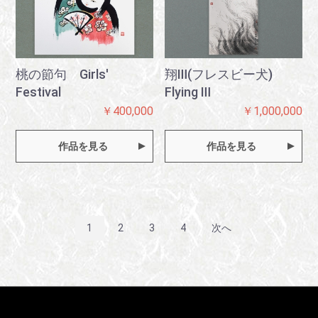
桃の節句 Girls'
翔Ⅲ(フレスビー犬)
Festival
Flying Ⅲ
￥400,000
￥1,000,000
作品を見る
作品を見る
1
2
3
4
次へ