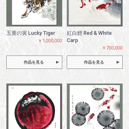
五黄の寅 Lucky Tiger
紅白鯉 Red & White
Carp
￥1,000,000
￥700,000
作品を見る
作品を見る