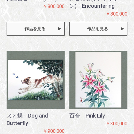
ン) Encountering
￥800,000
￥800,000
作品を見る
作品を見る
犬と蝶 Dog and
百合 Pink Lily
Butterfly
￥300,000
￥900,000