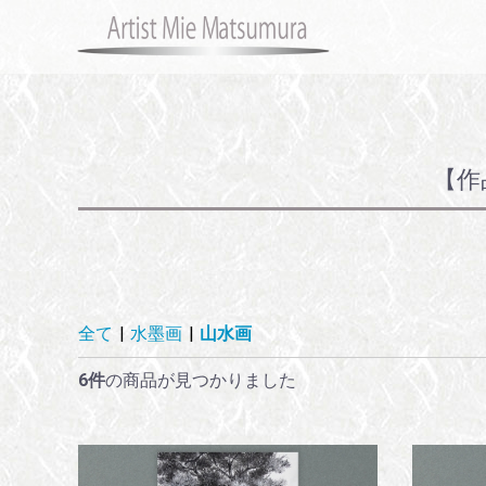
【作
全て
|
水墨画
|
山水画
6件
の商品が見つかりました