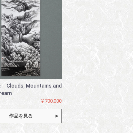
louds, Mountains and
tream
￥700,000
作品を見る