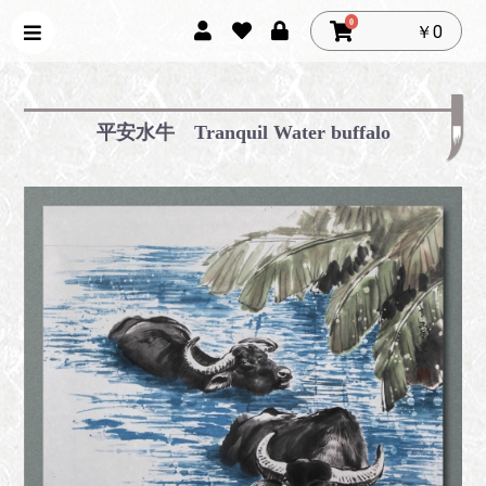
0
￥0
平安水牛 Tranquil Water buffalo