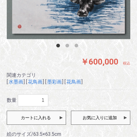
￥600,000
税込
関連カテゴリ
[
水墨画
] [
花鳥画
] [
墨彩画
] [
花鳥画
]
数量
カートに入れる
お気に入りに追加
絵のサイズ/63.5×63.5cm